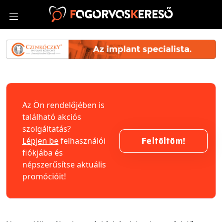
Az Ön rendelőjében is
található akciós
szolgáltatás?
Feltöltöm!
Lépjen be
felhasználói
fiókjába és
népszerűsítse aktuális
promócióit!