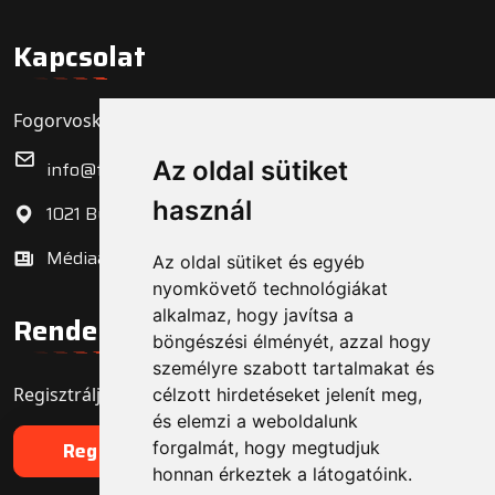
Kapcsolat
Fogorvoskereső.hu Zrt.
Az oldal sütiket
info@fogorvoskereso.hu
használ
1021 Budapest, Bécsi út 3-5.
Médiaajánlat
Az oldal sütiket és egyéb
nyomkövető technológiákat
alkalmaz, hogy javítsa a
Rendelő regisztráció
böngészési élményét, azzal hogy
személyre szabott tartalmakat és
Regisztrálja fogorvosi rendelőjét még ma!
célzott hirdetéseket jelenít meg,
és elemzi a weboldalunk
forgalmát, hogy megtudjuk
Regisztráció
honnan érkeztek a látogatóink.