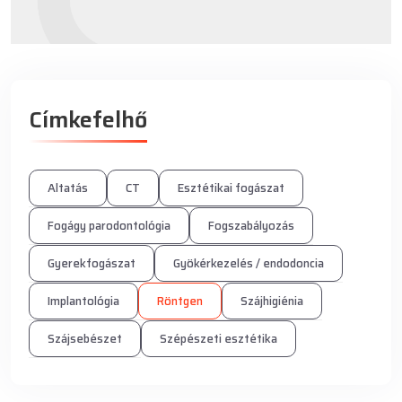
Címkefelhő
Altatás
CT
Esztétikai fogászat
Fogágy parodontológia
Fogszabályozás
Gyerekfogászat
Gyökérkezelés / endodoncia
Implantológia
Röntgen
Szájhigiénia
Szájsebészet
Szépészeti esztétika