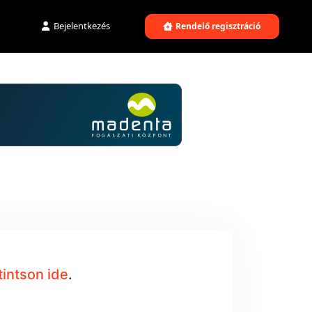
Bejelentkezés
Rendelő regisztráció
tintson ide
.