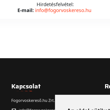
Hirdetésfelvétel:
E-mail:
info@fogorvoskereso.hu
Kapcsolat
R
Fogorvoskereső.hu Zrt.
Re