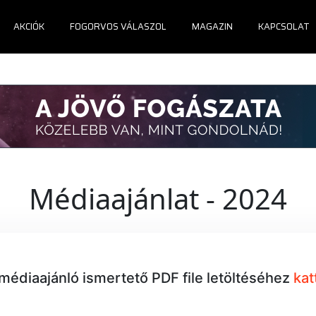
AKCIÓK
FOGORVOS VÁLASZOL
MAGAZIN
KAPCSOLAT
Médiaajánlat - 2024
médiaajánló ismertető PDF file letöltéséhez
kat