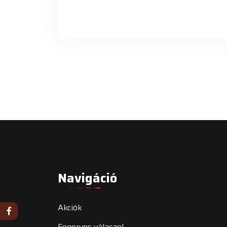
Navigáció
Akciók
Fogorvos válaszol