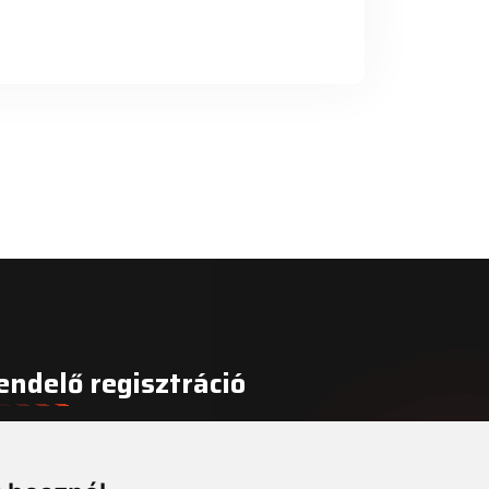
endelő regisztráció
gisztrálja fogorvosi rendelőjét még ma!