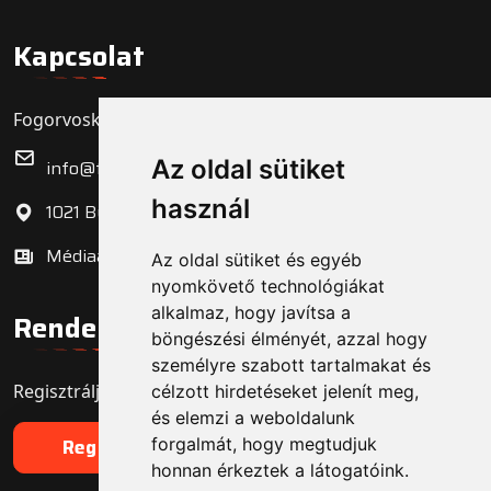
Kapcsolat
Fogorvoskereső.hu Zrt.
Az oldal sütiket
info@fogorvoskereso.hu
használ
1021 Budapest, Bécsi út 3-5.
Médiaajánlat
Az oldal sütiket és egyéb
nyomkövető technológiákat
alkalmaz, hogy javítsa a
Rendelő regisztráció
böngészési élményét, azzal hogy
személyre szabott tartalmakat és
Regisztrálja fogorvosi rendelőjét még ma!
célzott hirdetéseket jelenít meg,
és elemzi a weboldalunk
forgalmát, hogy megtudjuk
Regisztráció
honnan érkeztek a látogatóink.