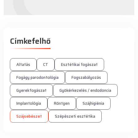
Címkefelhő
Altatás
CT
Esztétikai fogászat
Fogágy parodontológia
Fogszabályozás
Gyerekfogászat
Gyökérkezelés / endodoncia
Implantológia
Röntgen
Szájhigiénia
Szájsebészet
Szépészeti esztétika