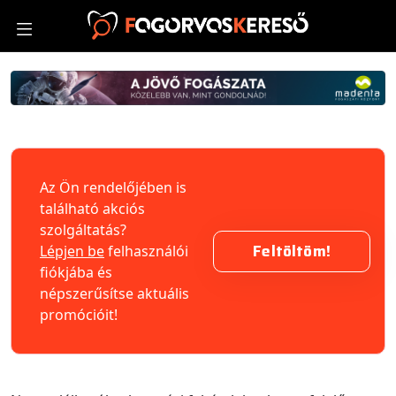
Az Ön rendelőjében is
található akciós
szolgáltatás?
Feltöltöm!
Lépjen be
felhasználói
fiókjába és
népszerűsítse aktuális
promócióit!