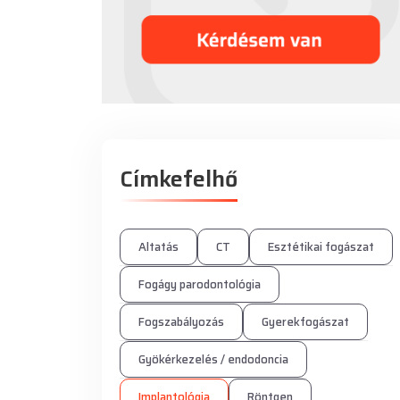
Címkefelhő
Altatás
CT
Esztétikai fogászat
Fogágy parodontológia
Fogszabályozás
Gyerekfogászat
Gyökérkezelés / endodoncia
Implantológia
Röntgen