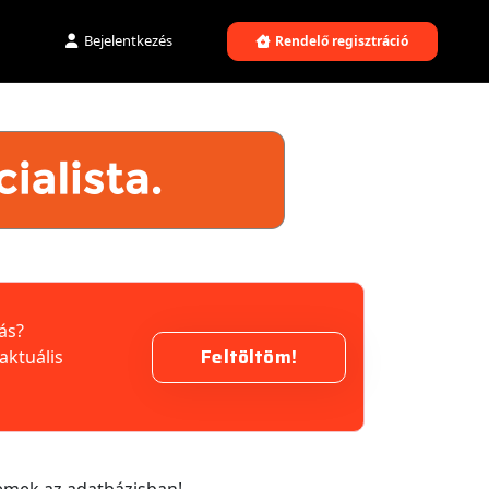
Bejelentkezés
Rendelő regisztráció
ás?
Feltöltöm!
aktuális