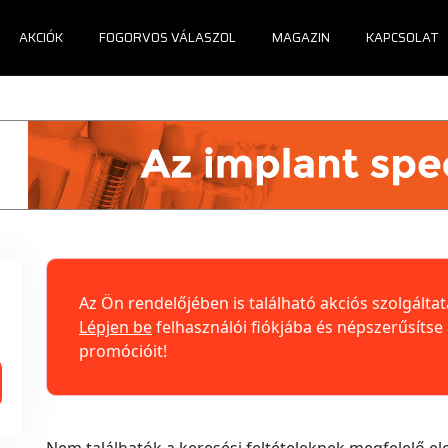
AKCIÓK
FOGORVOS VÁLASZOL
MAGAZIN
KAPCSOLAT
Az Ön rendelőjében is található akciós szolgáltat
Lépjen be
felhasználói fiókjába és népszerűsítse 
promócióit!