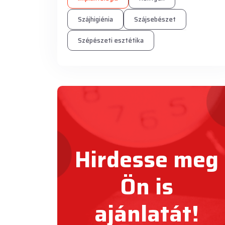
Szájhigiénia
Szájsebészet
Szépészeti esztétika
Hirdesse meg
Ön is
ajánlatát!