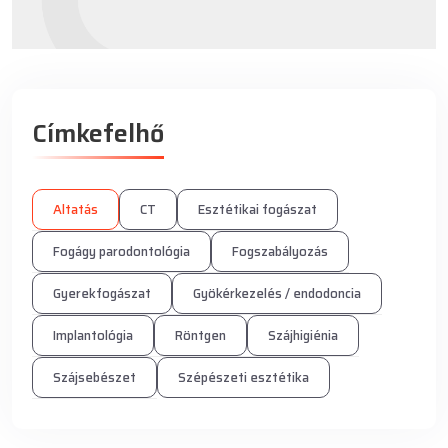
Címkefelhő
Altatás
CT
Esztétikai fogászat
Fogágy parodontológia
Fogszabályozás
Gyerekfogászat
Gyökérkezelés / endodoncia
Implantológia
Röntgen
Szájhigiénia
Szájsebészet
Szépészeti esztétika