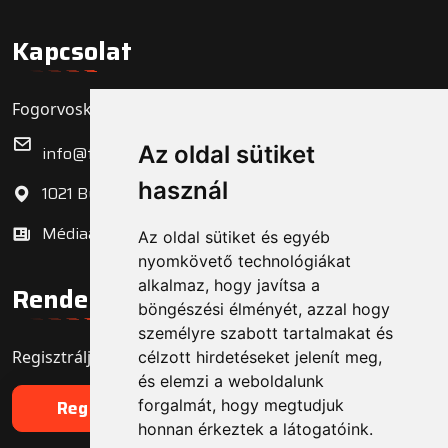
Kapcsolat
Fogorvoskereső.hu Zrt.
Az oldal sütiket
info@fogorvoskereso.hu
használ
1021 Budapest, Bécsi út 3-5.
Médiaajánlat
Az oldal sütiket és egyéb
nyomkövető technológiákat
alkalmaz, hogy javítsa a
Rendelő regisztráció
böngészési élményét, azzal hogy
személyre szabott tartalmakat és
Regisztrálja fogorvosi rendelőjét még ma!
célzott hirdetéseket jelenít meg,
és elemzi a weboldalunk
forgalmát, hogy megtudjuk
Regisztráció
honnan érkeztek a látogatóink.