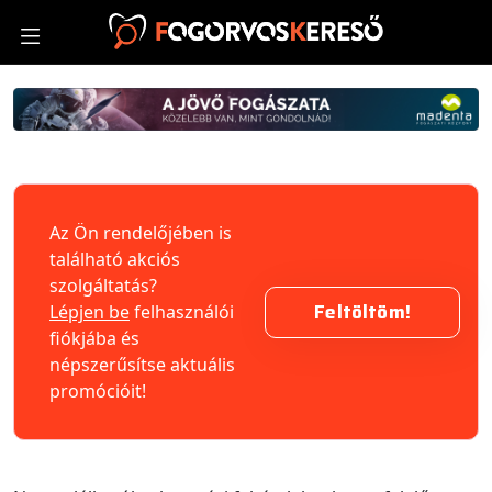
Az Ön rendelőjében is
található akciós
szolgáltatás?
Feltöltöm!
Lépjen be
felhasználói
fiókjába és
népszerűsítse aktuális
promócióit!