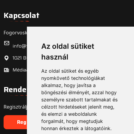
Kapcsolat
Fogorvoskereső.hu Zrt.
Az oldal sütiket
info@fogorvoskereso.hu
használ
1021 Budapest, Bécsi út 3-5.
Médiaajánlat
Az oldal sütiket és egyéb
nyomkövető technológiákat
alkalmaz, hogy javítsa a
Rendelő regisztráció
böngészési élményét, azzal hogy
személyre szabott tartalmakat és
Regisztrálja fogorvosi rendelőjét még ma!
célzott hirdetéseket jelenít meg,
és elemzi a weboldalunk
forgalmát, hogy megtudjuk
Regisztráció
honnan érkeztek a látogatóink.