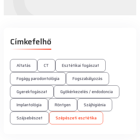
Címkefelhő
Altatás
CT
Esztétikai fogászat
Fogágy parodontológia
Fogszabályozás
Gyerekfogászat
Gyökérkezelés / endodoncia
Implantológia
Röntgen
Szájhigiénia
Szájsebészet
Szépészeti esztétika