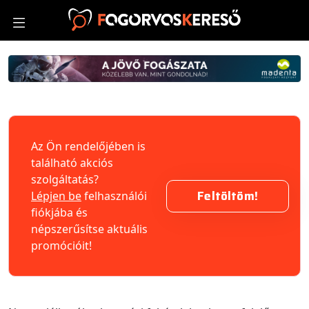
Az Ön rendelőjében is
található akciós
szolgáltatás?
Feltöltöm!
Lépjen be
felhasználói
fiókjába és
népszerűsítse aktuális
promócióit!