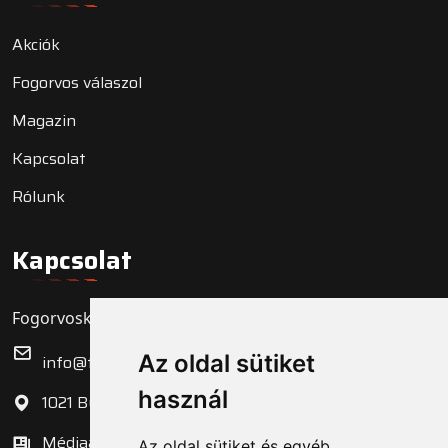
Akciók
Fogorvos válaszol
Magazin
Kapcsolat
Rólunk
Kapcsolat
Fogorvoskereső.hu Zrt.
Az oldal sütiket
info@fogorvoskereso.hu
használ
1021 Budapest, Bécsi út 3-5.
Médiaajánlat
Az oldal sütiket és egyéb