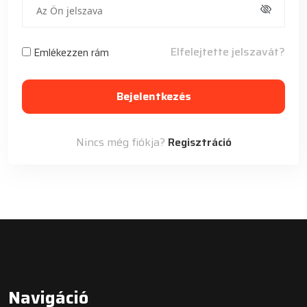
Elfelejtette jelszavát?
Emlékezzen rám
Bejelentkezés
Nincs még fiókja?
Regisztráció
Navigáció