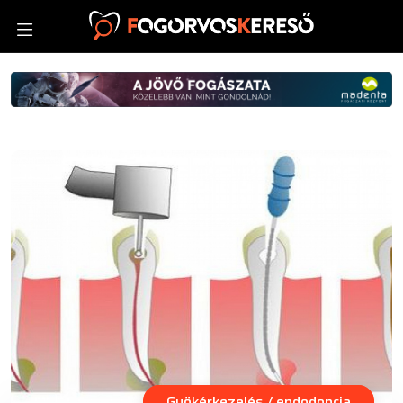
Gyökérkezelés / endodoncia