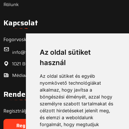
Rólunk
Kapcsolat
Fogorvoskereső.hu Zrt.
Az oldal sütiket
info@fogorvoskereso.hu
használ
1021 Budapest, Bécsi út 3-5.
Médiaajánlat
Az oldal sütiket és egyéb
nyomkövető technológiákat
alkalmaz, hogy javítsa a
Rendelő regisztráció
böngészési élményét, azzal hogy
személyre szabott tartalmakat és
Regisztrálja fogorvosi rendelőjét még ma!
célzott hirdetéseket jelenít meg,
és elemzi a weboldalunk
forgalmát, hogy megtudjuk
Regisztráció