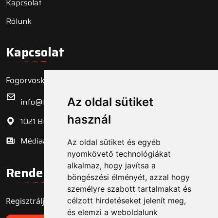
Kapcsolat
Rólunk
Kapcsolat
Fogorvoskereső.hu Zrt.
Az oldal sütiket
info@fogorvoskereso.hu
használ
1021 Budapest, Bécsi út 3-5.
Médiaajánlat
Az oldal sütiket és egyéb
nyomkövető technológiákat
alkalmaz, hogy javítsa a
Rendelő regisztráció
böngészési élményét, azzal hogy
személyre szabott tartalmakat és
Regisztrálja fogorvosi rendelőjét még ma!
célzott hirdetéseket jelenít meg,
és elemzi a weboldalunk