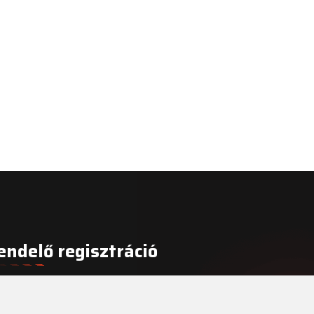
endelő regisztráció
gisztrálja fogorvosi rendelőjét még ma!