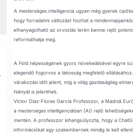
A mesterséges intelligencia ugyan még gyerek cipőbe
hogy forradalmi változást hozhat a mindennapjainkb
elhanyagolható az orvoslás terén benne rejlő potenciál
reformálhatja meg.
A Föld népességének gyors növekedésével egyre sür
elegendő fogorvos a lakosság megfelelő ellátásához.
várakozási időt jelent, míg a világ gazdaságilag elmar
s
hiányát is jelentheti.
Víctor Díaz-Flores García Professzor, a Madridi Eu
a mesterséges intelligenciában (AI) rejlő lehetőségek
mentén. A professzor kihangsúlyozta, hogy a ChatGP
információkat egy szakembernek mindig le kell ellenő