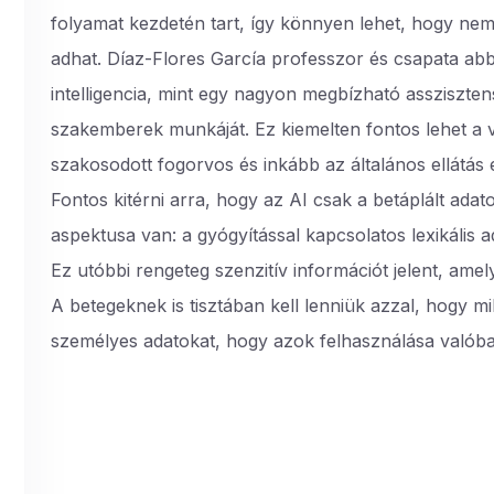
folyamat kezdetén tart, így könnyen lehet, hogy nem
adhat. Díaz-Flores García professzor és csapata abb
intelligencia, mint egy nagyon megbízható asszisztens
szakemberek munkáját. Ez kiemelten fontos lehet a vi
szakosodott fogorvos és inkább az általános ellátás
Fontos kitérni arra, hogy az AI csak a betáplált adat
aspektusa van: a gyógyítással kapcsolatos lexikális 
Ez utóbbi rengeteg szenzitív információt jelent, ame
A betegeknek is tisztában kell lenniük azzal, hogy mi
személyes adatokat, hogy azok felhasználása valóba