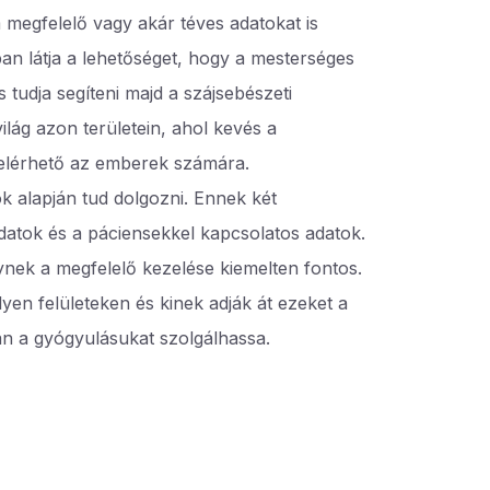
 megfelelő vagy akár téves adatokat is
an látja a lehetőséget, hogy a mesterséges
 tudja segíteni majd a szájsebészeti
lág azon területein, ahol kevés a
 elérhető az emberek számára.
ok alapján tud dolgozni. Ennek két
adatok és a páciensekkel kapcsolatos adatok.
lynek a megfelelő kezelése kiemelten fontos.
lyen felületeken és kinek adják át ezeket a
n a gyógyulásukat szolgálhassa.