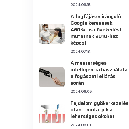
2024.08.15.
A fogfájásra irányuló
Google keresések
460%-os növekedést
mutatnak 2010-hez
képest
2024.07.18.
A mesterséges
intelligencia használata
a fogászati ellátás
során
2024.06.05.
Fájdalom gyökérkezelés
után – mutatjuk a
lehetséges okokat
2024.06.01.