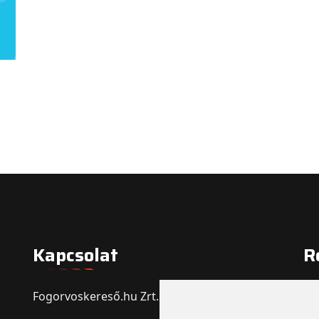
Kapcsolat
R
Fogorvoskereső.hu Zrt.
Re