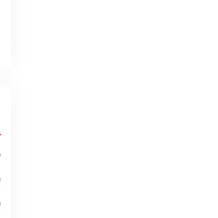
)
)
)