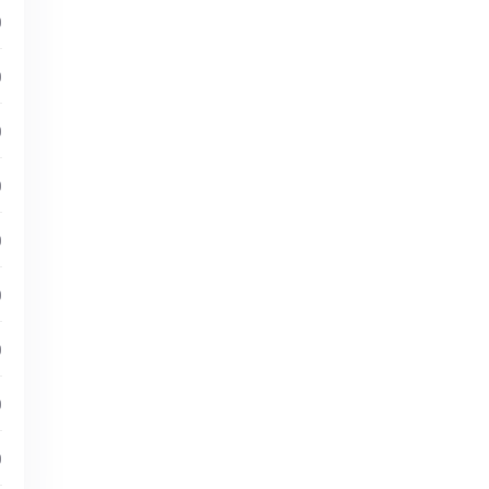
)
)
)
)
)
)
)
)
)