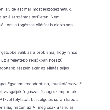
n jár, de azt már most leszögezhetjük,
a az élet számos területén. Nem
, ami a fogászati ellátást is alapjaiban
getőbbé válik az a probléma, hogy nincs
 Ez a fejlettebb régiókban hosszú
adottabb részein akár az ellátás teljes
rópai Egyetem endodontusa, munkatársaival*
et vizsgálják fogászati és jogi szempontok
T-vel folytatott beszélgetés során kapott
riznie, hiszen az AI még csak a tanulási