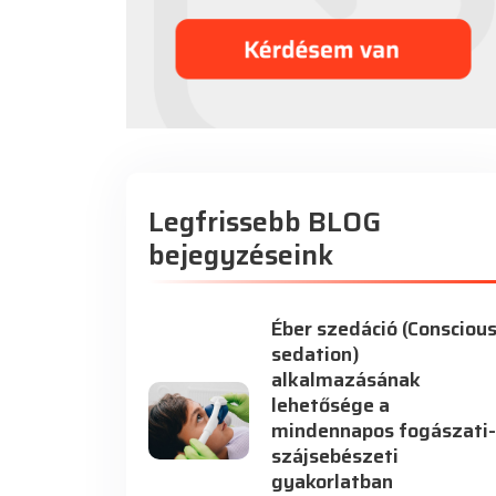
Legfrissebb BLOG
bejegyzéseink
Éber szedáció (Consciou
sedation)
alkalmazásának
lehetősége a
mindennapos fogászati-
szájsebészeti
gyakorlatban