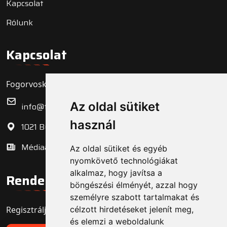
Kapcsolat
Rólunk
Kapcsolat
Fogorvoskereső.hu Zrt.
Az oldal sütiket
info@fogorvoskereso.hu
használ
1021 Budapest, Bécsi út 3-5.
Médiaajánlat
Az oldal sütiket és egyéb
nyomkövető technológiákat
alkalmaz, hogy javítsa a
Rendelő regisztráció
böngészési élményét, azzal hogy
személyre szabott tartalmakat és
Regisztrálja fogorvosi rendelőjét még ma!
célzott hirdetéseket jelenít meg,
és elemzi a weboldalunk