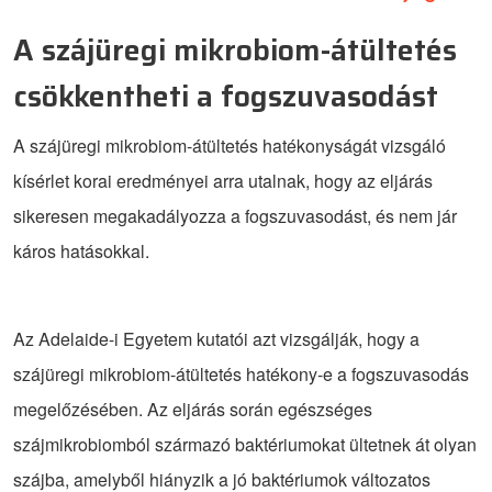
A szájüregi mikrobiom-átültetés
csökkentheti a fogszuvasodást
A szájüregi mikrobiom-átültetés hatékonyságát vizsgáló
kísérlet korai eredményei arra utalnak, hogy az eljárás
sikeresen megakadályozza a fogszuvasodást, és nem jár
káros hatásokkal.
Az Adelaide-i Egyetem kutatói azt vizsgálják, hogy a
szájüregi mikrobiom-átültetés hatékony-e a fogszuvasodás
megelőzésében. Az eljárás során egészséges
szájmikrobiomból származó baktériumokat ültetnek át olyan
szájba, amelyből hiányzik a jó baktériumok változatos