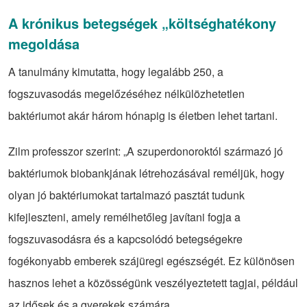
A krónikus betegségek „költséghatékony
megoldása
A tanulmány kimutatta, hogy legalább 250, a
fogszuvasodás megelőzéséhez nélkülözhetetlen
baktériumot akár három hónapig is életben lehet tartani.
Zilm professzor szerint: „A szuperdonoroktól származó jó
baktériumok biobankjának létrehozásával reméljük, hogy
olyan jó baktériumokat tartalmazó pasztát tudunk
kifejleszteni, amely remélhetőleg javítani fogja a
fogszuvasodásra és a kapcsolódó betegségekre
fogékonyabb emberek szájüregi egészségét. Ez különösen
hasznos lehet a közösségünk veszélyeztetett tagjai, például
az idősek és a gyerekek számára.