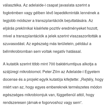
választéka. Az adelaide-i csapat javaslata szerint a
fogkrémben vagy gélben lévő lepedékminták lennének a
legjobb módszer a transzplantációk bejuttatására. Az
eljárás preklinikai kísérlete pozitív eredményeket hozott,
mivel a transzplantációk a jelek szerint visszaszorították a
szuvasodást. Az egészség más területein, például a
bélmikrobiomban sem voltak negatív hatással.
A kutatók szerint több mint 700 baktériumtípus alkotja a
szájüregi mikrobiomot. Peter Zilm az Adelaide-i Egyetem
docense és a projekt egyik kutatója kifejtette: „Rejtély, hogy
miért van az, hogy egyes embereknek természetes módon
egészséges mikrobiomjuk van, függetlenül attól, hogy
rendszeresen járnak-e fogorvoshoz vagy sem”.