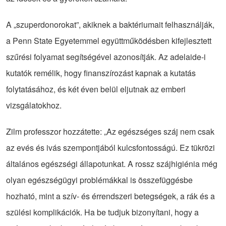
A „szuperdonorokat”, akiknek a baktériumait felhasználják,
a Penn State Egyetemmel együttműködésben kifejlesztett
szűrési folyamat segítségével azonosítják. Az adelaide-i
kutatók remélik, hogy finanszírozást kapnak a kutatás
folytatásához, és két éven belül eljutnak az emberi
vizsgálatokhoz.
Zilm professzor hozzátette: „Az egészséges száj nem csak
az evés és ivás szempontjából kulcsfontosságú. Ez tükrözi
általános egészségi állapotunkat. A rossz szájhigiénia még
olyan egészségügyi problémákkal is összefüggésbe
hozható, mint a szív- és érrendszeri betegségek, a rák és a
szülési komplikációk. Ha be tudjuk bizonyítani, hogy a