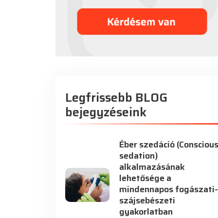
Legfrissebb BLOG
bejegyzéseink
Éber szedáció (Consciou
sedation)
alkalmazásának
lehetősége a
mindennapos fogászati-
szájsebészeti
gyakorlatban