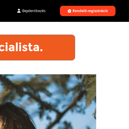
Bejelentkezés
Rendelő regisztráció