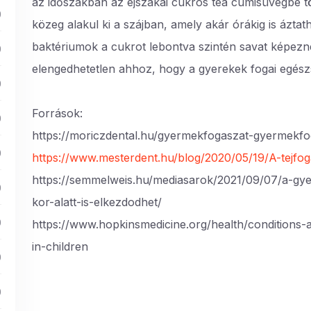
az időszakban az éjszakai cukros tea cumisüvegbe tö
)
közeg alakul ki a szájban, amely akár órákig is áztath
)
baktériumok a cukrot lebontva szintén savat képezn
elengedhetetlen ahhoz, hogy a gyerekek fogai egés
)
Források:
)
https://moriczdental.hu/gyermekfogaszat-gyermekfo
)
https://www.mesterdent.hu/blog/2020/05/19/A-tejfo
https://semmelweis.hu/mediasarok/2021/09/07/a-gy
)
kor-alatt-is-elkezdodhet/
)
https://www.hopkinsmedicine.org/health/conditions-a
in-children
)
)