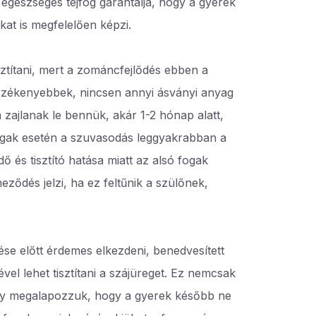
z egészséges tejfog garantálja, hogy a gyerek
at is megfelelően képzi.
sztítani, mert a zománcfejlődés ebben a
érzékenyebbek, nincsen annyi ásványi anyag
zajlanak le bennük, akár 1-2 hónap alatt,
fogak esetén a szuvasodás leggyakrabban a
ő és tisztító hatása miatt az alsó fogak
eződés jelzi, ha ez feltűnik a szülőnek,
se előtt érdemes elkezdeni, benedvesített
vel lehet tisztítani a szájüreget. Ez nemcsak
ogy megalapozzuk, hogy a gyerek később ne