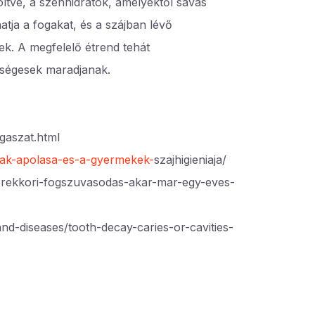
ltve, a szénhidrátok, amelyektől savas
atja a fogakat, és a szájban lévő
ek. A megfelelő étrend tehát
zségesek maradjanak.
gaszat.html
gak-apolasa-es-a-gyermekek-
szajhigieniaja/
erekkori-fogszuvasodas-akar-mar-egy-eves-
nd-diseases/tooth-decay-caries-or-cavities-