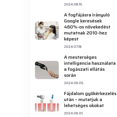
2024.08.15.
A fogfájásra irányuló
Google keresések
460%-os növekedést
mutatnak 2010-hez
képest
2024.07.18.
A mesterséges
intelligencia használata
a fogászati ellátás
során
2024.06.05.
Fájdalom gyökérkezelés
után – mutatjuk a
lehetséges okokat
2024.06.01.