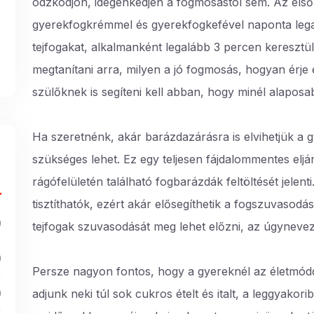
ódzkodjon, idegenkedjen a fogmosástól sem. Az első
gyerekfogkrémmel és gyerekfogkefével naponta legal
tejfogakat, alkalmanként legalább 3 percen kereszt
megtanítani arra, milyen a jó fogmosás, hogyan érje e
szülőknek is segíteni kell abban, hogy minél alaposab
Ha szeretnénk, akár barázdazárásra is elvihetjük a g
szükséges lehet. Ez egy teljesen fájdalommentes eljá
rágófelületén található fogbarázdák feltöltését jelen
tisztíthatók, ezért akár elősegíthetik a fogszuvasodás 
)
tejfogak szuvasodását meg lehet előzni, az úgynevezet
)
Persze nagyon fontos, hogy a gyereknél az életmód
)
adjunk neki túl sok cukros ételt és italt, a leggyako