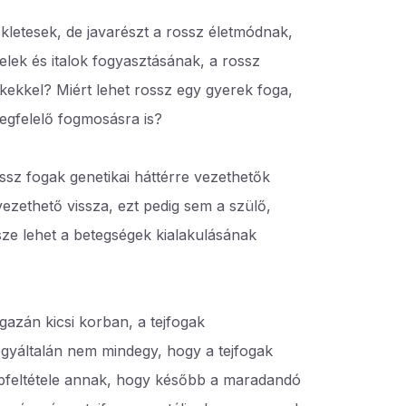
kletesek, de javarészt a rossz életmódnak,
elek és italok fogyasztásának, a rossz
kekkel? Miért lehet rossz egy gyerek foga,
egfelelő fogmosásra is?
sz fogak genetikai háttérre vezethetők
ezethető vissza, ezt pedig sem a szülő,
ze lehet a betegségek kialakulásának
azán kicsi korban, a tejfogak
 egyáltalán nem mindegy, hogy a tejfogak
apfeltétele annak, hogy később a maradandó