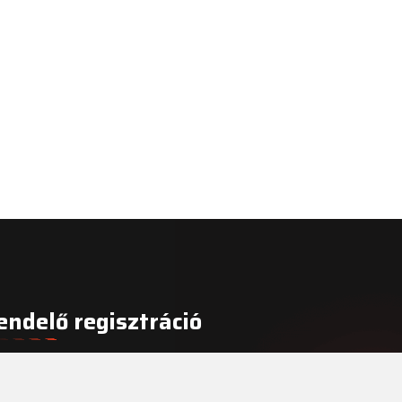
endelő regisztráció
gisztrálja fogorvosi rendelőjét még ma!