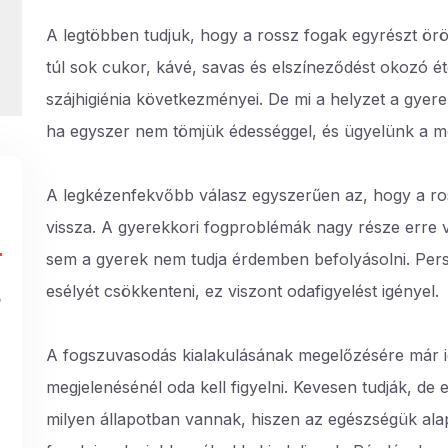
A legtöbben tudjuk, hogy a rossz fogak egyrészt örö
túl sok cukor, kávé, savas és elszíneződést okozó ét
szájhigiénia következményei. De mi a helyzet a gyere
ha egyszer nem tömjük édességgel, és ügyelünk a m
A legkézenfekvőbb válasz egyszerűen az, hogy a ros
vissza. A gyerekkori fogproblémák nagy része erre v
sem a gyerek nem tudja érdemben befolyásolni. Pers
esélyét csökkenteni, ez viszont odafigyelést igényel.
s
A fogszuvasodás kialakulásának megelőzésére már ig
megjelenésénél oda kell figyelni. Kevesen tudják, de
milyen állapotban vannak, hiszen az egészségük al