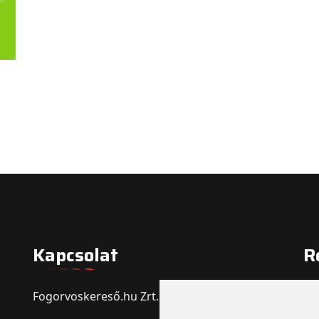
Kapcsolat
R
Fogorvoskereső.hu Zrt.
Re