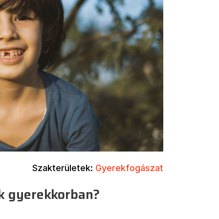
Szakterületek:
Gyerekfogászat
ák gyerekkorban?