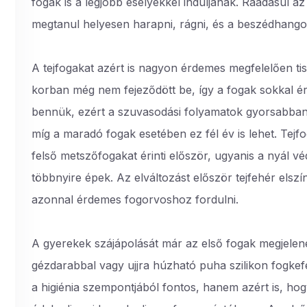
fogak is a legjobb esélyekkel induljanak. Ráadásul a
megtanul helyesen harapni, rágni, és a beszédhangok
A tejfogakat azért is nagyon érdemes megfelelően ti
korban még nem fejeződött be, így a fogak sokkal 
bennük, ezért a szuvasodási folyamatok gyorsabban 
míg a maradó fogak esetében ez fél év is lehet. Tej
felső metszőfogakat érinti először, ugyanis a nyál véd
többnyire épek. Az elváltozást először tejfehér elszín
azonnal érdemes fogorvoshoz fordulni.
A gyerekek szájápolását már az első fogak megjelené
gézdarabbal vagy ujjra húzható puha szilikon fogkefé
a higiénia szempontjából fontos, hanem azért is, h