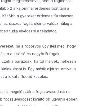
 fogak megjelenésével jöhet a fogmosás:
ább 2 alkalommal érdemes tisztítani a
ül. Később a gyereket érdemes türelmesen
l az összes fogát, eleinte valószínűleg a
ban tudja elvégezni a feladatot.
yereket, ha a fogorvos úgy ítéli meg, hogy
rás, a a kisörlő és nagyörlő fogak
ti. Ezek a barázdák, ha túl mélyek, nehezen
kialakulását is. Egy másik eljárás, amivel a
 a lokális fluorid kezelés.
dal is megelőzzük a fogszuvasodást: ne
ribb fogszuvasodást kiváltó ok ugyanis ebben