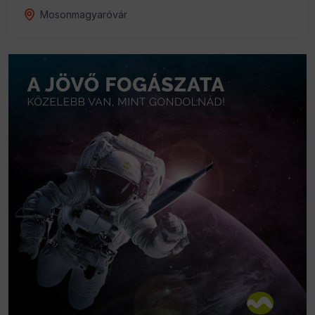
Mosonmagyaróvár