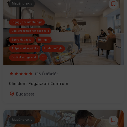
Magánpraxis
Fogágy parodontológia
Gyökérkezelés / endodoncia
Gyerekfogászat
Röntgen
Szépészeti esztétika
Implantológia
Esztétikai fogászat
CT
Fogszabályozás
Szájsebészet
135 Értékelés
Altatás
Szájhigiénia
Clinident Fogászati Centrum
Budapest
Magánpraxis