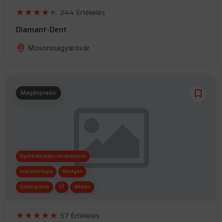
244 Értékelés
Diamant-Dent
Mosonmagyaróvár
Magánpraxis
Gyökérkezelés / endodoncia
Implantológia
Röntgen
Szájhigiénia
CT
Altatás
57 Értékelés