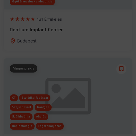
Gyökérkezelés / endodoncia
Szájhigiénia
131 Értékelés
Dentium Implant Center
Budapest
Magánpraxis
CT
Esztétikai fogászat
Szájsebészet
Röntgen
Szájhigiénia
Altatás
Implantológia
Fogszabályozás