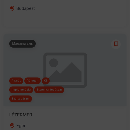
Budapest
Magánpraxis
Altatás
Röntgen
CT
Implantológia
Esztétikai fogászat
Szájsebészet
LÉZERMED
Eger