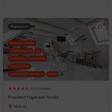
Magánpraxis
Szépészeti esztétika
Esztétikai fogászat
CT
Szájhigiénia
Szájsebészet
Fogszabályozás
Gyökérkezelés / endodoncia
Altatás
Implantológia
Röntgen
40 Értékelés
President Fogászati Stúdió
Miskolc