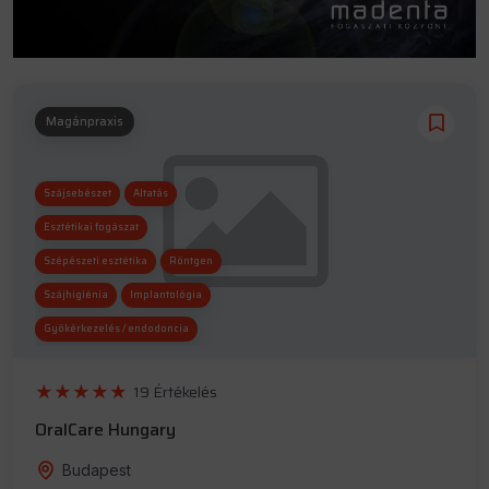
Magánpraxis
Szájsebészet
Altatás
Esztétikai fogászat
Szépészeti esztétika
Röntgen
Szájhigiénia
Implantológia
Gyökérkezelés / endodoncia
19 Értékelés
OralCare Hungary
Budapest