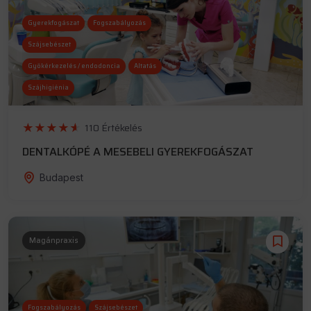
Gyerekfogászat
Fogszabályozás
Szájsebészet
Gyökérkezelés / endodoncia
Altatás
Szájhigiénia
110 Értékelés
DENTALKÓPÉ A MESEBELI GYEREKFOGÁSZAT
Budapest
Magánpraxis
Fogszabályozás
Szájsebészet