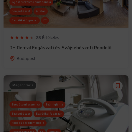
Gyökérkezelés / endodoncia
Szájsebészet
Altatás
Esztétikai fogászat
CT
Szájhigiénia
28 Értékelés
DH Dental Fogászati és Szájsebészeti Rendelő
Budapest
Magánpraxis
Szépészeti esztétika
Szájhigiénia
Szájsebészet
Esztétikai fogászat
Fogágy parodontológia