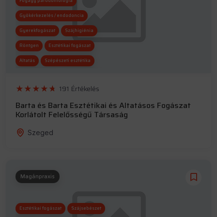
Fogágy parodontológia
Gyökérkezelés / endodoncia
Gyerekfogászat
Szájhigiénia
Röntgen
Esztétikai fogászat
Altatás
Szépészeti esztétika
Fogszabályozás
Implantológia
191 Értékelés
Szájsebészet
Barta és Barta Esztétikai és Altatásos Fogászat
Korlátolt Felelősségű Társaság
Szeged
Magánpraxis
Esztétikai fogászat
Szájsebészet