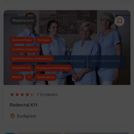
Magánpraxis
Implantológia
Röntgen
Esztétikai fogászat
Gyökérkezelés / endodoncia
Szájsebészet
Fogágy parodontológia
Altatás
CT
Szájhigiénia
7 Értékelés
Rodental Kft.
Budapest