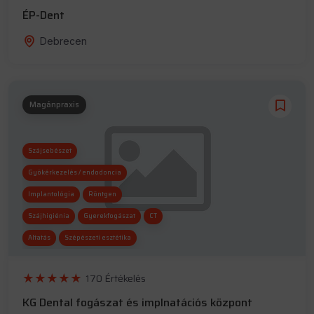
ÉP-Dent
Debrecen
Magánpraxis
Szájsebészet
Gyökérkezelés / endodoncia
Implantológia
Röntgen
Szájhigiénia
Gyerekfogászat
CT
Altatás
Szépészeti esztétika
Esztétikai fogászat
170 Értékelés
KG Dental fogászat és implnatációs központ