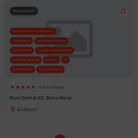
Magánpraxis
Gyökérkezelés / endodoncia
Szájhigiénia
Szépészeti esztétika
Szájsebészet
Fogágy parodontológia
Esztétikai fogászat
Röntgen
CT
Implantológia
Fogszabályozás
Altatás
149 Értékelés
Pure Dental (Dr. Boka Nóra)
Budapest