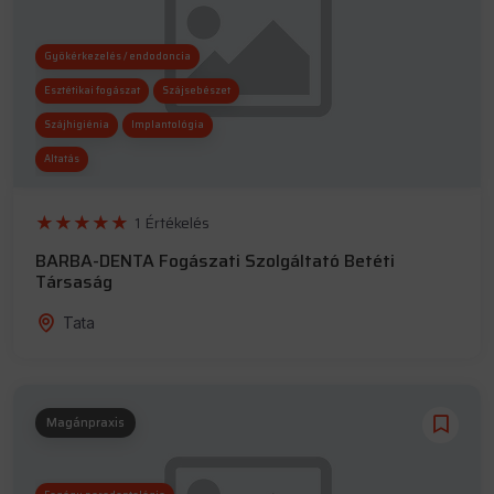
Gyökérkezelés / endodoncia
Esztétikai fogászat
Szájsebészet
Szájhigiénia
Implantológia
Altatás
1 Értékelés
BARBA-DENTA Fogászati Szolgáltató Betéti
Társaság
Tata
Magánpraxis