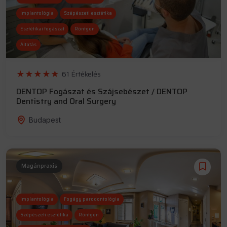
Implantológia
Szépészeti esztétika
Esztétikai fogászat
Röntgen
Altatás
61 Értékelés
DENTOP Fogászat és Szájsebészet / DENTOP
Dentistry and Oral Surgery
Budapest
Magánpraxis
Implantológia
Fogágy parodontológia
Szépészeti esztétika
Röntgen