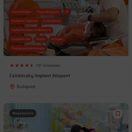
Implantológia
Fogszabályozás
CT
Esztétikai fogászat
Szájhigiénia
Gyökérkezelés / endodoncia
Szájsebészet
Altatás
Röntgen
Fogágy parodontológia
191 Értékelés
Czinkóczky Implant Központ
Budapest
Magánpraxis