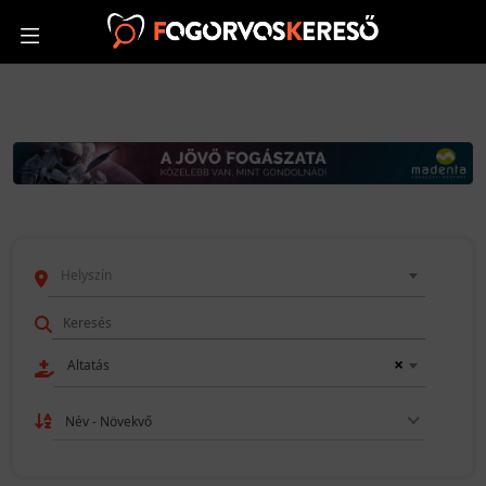
Helyszín
×
Altatás
Név - Növekvő