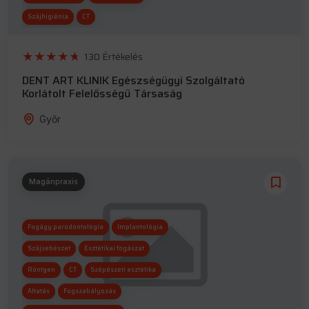
Szájhigiénia
CT
130 Értékelés
DENT ART KLINIK Egészségügyi Szolgáltató
Korlátolt Felelősségű Társaság
Győr
Magánpraxis
Fogágy parodontológia
Implantológia
Szájsebészet
Esztétikai fogászat
Röntgen
CT
Szépészeti esztétika
Altatás
Fogszabályozás