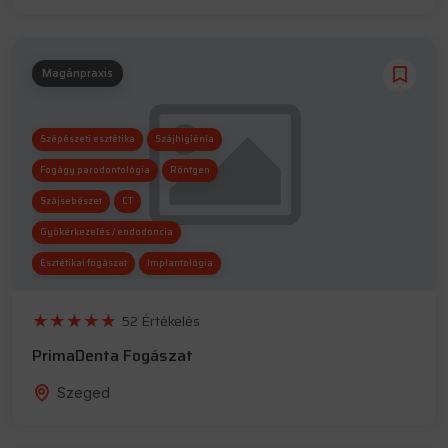
Magánpraxis
Szépészeti esztétika
Szájhigiénia
Fogágy parodontológia
Röntgen
Szájsebészet
CT
Gyökérkezelés / endodoncia
Esztétikai fogászat
Implantológia
Fogszabályozás
Altatás
52 Értékelés
PrimaDenta Fogászat
Szeged