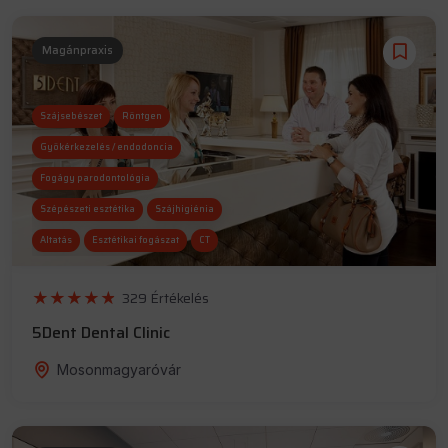
Magánpraxis
Szájsebészet
Röntgen
Gyökérkezelés / endodoncia
Fogágy parodontológia
Szépészeti esztétika
Szájhigiénia
Altatás
Esztétikai fogászat
CT
Implantológia
329 Értékelés
5Dent Dental Clinic
Mosonmagyaróvár