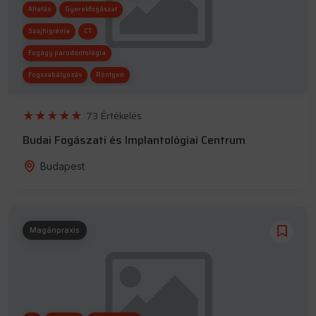
Altatás
Gyerekfogászat
Szájhigiénia
CT
Fogágy parodontológia
Fogszabályozás
Röntgen
Implantológia
73 Értékelés
Gyökérkezelés / endodoncia
Budai Fogászati és Implantológiai Centrum
Budapest
Magánpraxis