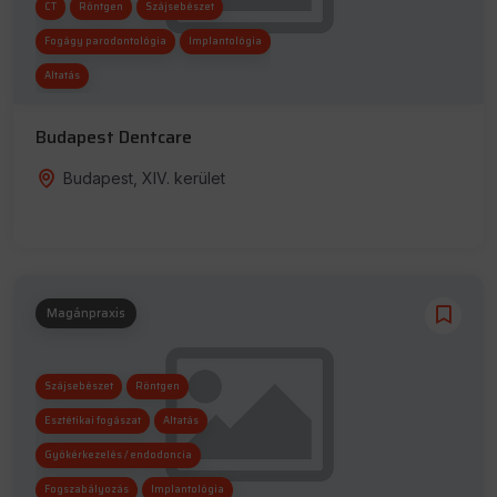
CT
Röntgen
Szájsebészet
Fogágy parodontológia
Implantológia
Altatás
Budapest Dentcare
Budapest, XIV. kerület
Magánpraxis
Szájsebészet
Röntgen
Esztétikai fogászat
Altatás
Gyökérkezelés / endodoncia
Fogszabályozás
Implantológia