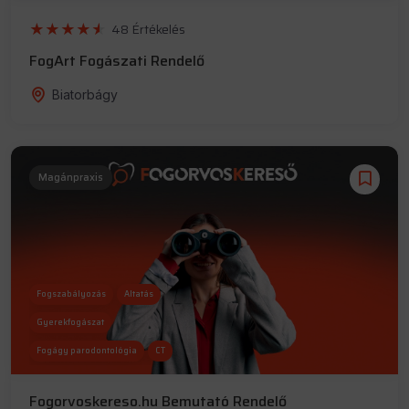
Szájsebészet
48 Értékelés
FogArt Fogászati Rendelő
Biatorbágy
Magánpraxis
Fogszabályozás
Altatás
Gyerekfogászat
Fogágy parodontológia
CT
Fogorvoskereso.hu Bemutató Rendelő