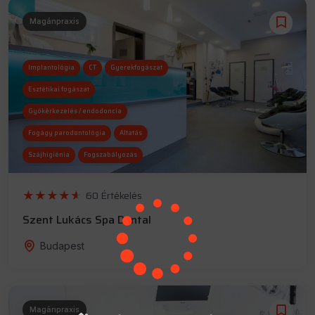
Magánpraxis
Implantológia
CT
Gyerekfogászat
Esztétikai fogászat
Gyökérkezelés / endodoncia
Fogágy parodontológia
Altatás
Szájhigiénia
Fogszabályozás
Szájsebészet
Röntgen
60 Értékelés
Szent Lukács Spa Dental
Budapest
Magánpraxis