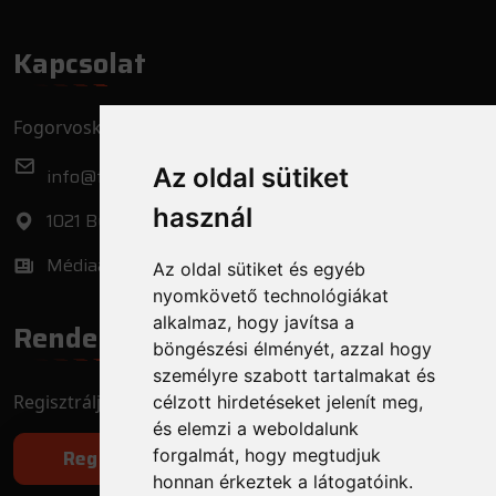
Kapcsolat
Fogorvoskereső.hu Zrt.
Az oldal sütiket
info@fogorvoskereso.hu
használ
1021 Budapest, Bécsi út 3-5.
Médiaajánlat
Az oldal sütiket és egyéb
nyomkövető technológiákat
alkalmaz, hogy javítsa a
Rendelő regisztráció
böngészési élményét, azzal hogy
személyre szabott tartalmakat és
Regisztrálja fogorvosi rendelőjét még ma!
célzott hirdetéseket jelenít meg,
és elemzi a weboldalunk
forgalmát, hogy megtudjuk
Regisztráció
honnan érkeztek a látogatóink.