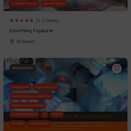
Esztétikai fogászat
Gyerekfogászat
Altatás
CT
34 Értékelés
Ezüstfény Fogászat
Budapest
Magánpraxis
Szájhigiénia
Fogszabályozás
Gyökérkezelés / endodoncia
Fogágy parodontológia
Esztétikai fogászat
CT
Altatás
Röntgen
Implantológia