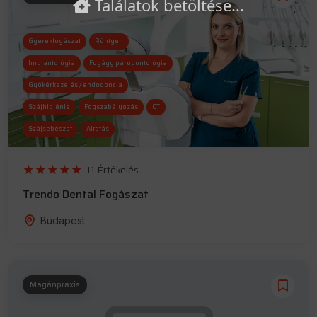
Találatok betöltése...
Gyerekfogászat
Röntgen
Implantológia
Fogágy parodontológia
Gyökérkezelés / endodoncia
Szájhigiénia
Fogszabályozás
CT
Szájsebészet
Altatás
Esztétikai fogászat
11 Értékelés
Trendo Dental Fogászat
Budapest
Magánpraxis