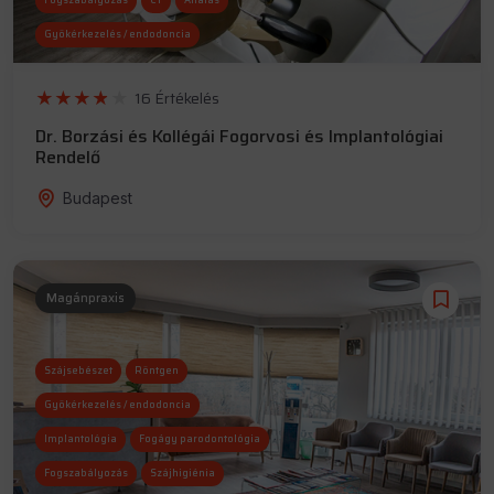
Fogszabályozás
CT
Altatás
Gyökérkezelés / endodoncia
Gyerekfogászat
Röntgen
16 Értékelés
Implantológia
Dr. Borzási és Kollégái Fogorvosi és Implantológiai
Rendelő
Budapest
Magánpraxis
Szájsebészet
Röntgen
Gyökérkezelés / endodoncia
Implantológia
Fogágy parodontológia
Fogszabályozás
Szájhigiénia