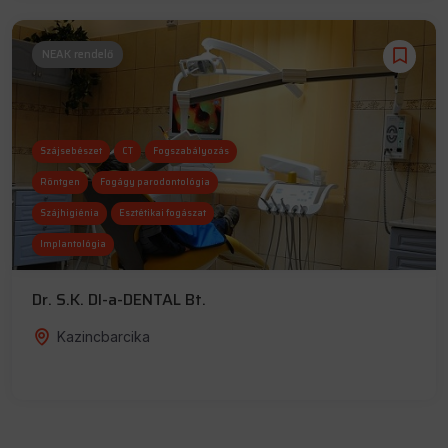
NEAK rendelő
Szájsebészet
CT
Fogszabályozás
Röntgen
Fogágy parodontológia
Szájhigiénia
Esztétikai fogászat
Implantológia
Dr. S.K. DI-a-DENTAL Bt.
Kazincbarcika