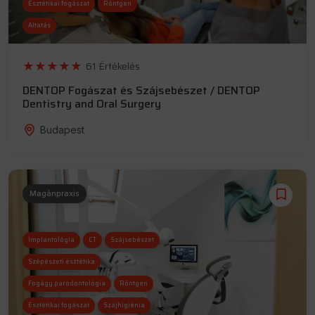
Esztétikai fogászat
Röntgen
Altatás
61 Értékelés
DENTOP Fogászat és Szájsebészet / DENTOP
Dentistry and Oral Surgery
Budapest
Magánpraxis
Implantológia
CT
Szájsebészet
Szépészeti esztétika
Fogágy parodontológia
Röntgen
Esztétikai fogászat
Szájhigiénia