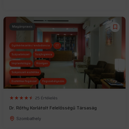
Magánpraxis
Gyökérkezelés / endodoncia
CT
Szájsebészet
Szájhigiénia
Implantológia
Röntgen
Szépészeti esztétika
Esztétikai fogászat
Fogszabályozás
Fogágy parodontológia
25 Értékelés
Dr. Rőthy Korlátolt Felelősségű Társaság
Szombathely