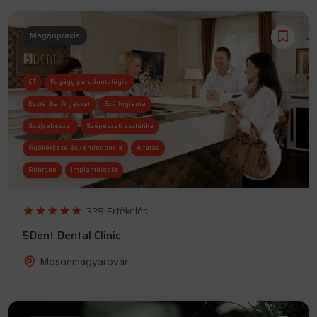
Magánpraxis
CT
Fogágy parodontológia
Esztétikai fogászat
Szájhigiénia
Szájsebészet
Szépészeti esztétika
Gyökérkezelés / endodoncia
Altatás
Röntgen
Implantológia
329 Értékelés
5Dent Dental Clinic
Mosonmagyaróvár