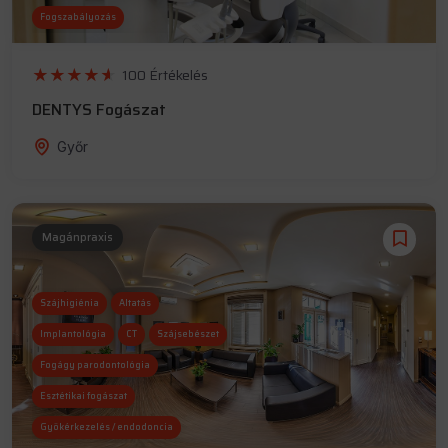
Fogszabályozás
Gyökérkezelés / endodoncia
100 Értékelés
DENTYS Fogászat
Győr
Magánpraxis
Szájhigiénia
Altatás
Implantológia
CT
Szájsebészet
Fogágy parodontológia
Esztétikai fogászat
Gyökérkezelés / endodoncia