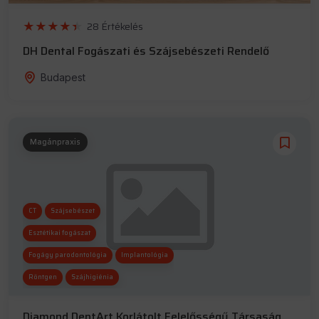
Szépészeti esztétika
Röntgen
28 Értékelés
DH Dental Fogászati és Szájsebészeti Rendelő
Budapest
Magánpraxis
CT
Szájsebészet
Esztétikai fogászat
Fogágy parodontológia
Implantológia
Röntgen
Szájhigiénia
Diamond DentArt Korlátolt Felelősségű Társaság