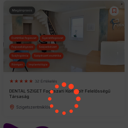
Magánpraxis
Esztétikai fogászat
Gyerekfogászat
Fogszabályozás
Szájsebészet
Szájhigiénia
Szépészeti esztétika
Röntgen
Implantológia
32 Értékelés
DENTAL SZIGET Fogászati Korlátolt Felelősségű
Társaság
Szigetszentmiklós