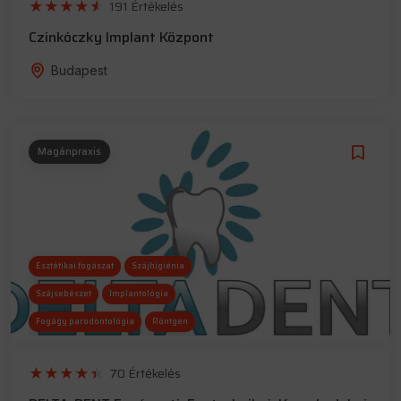
191 Értékelés
Czinkóczky Implant Központ
Budapest
Magánpraxis
Esztétikai fogászat
Szájhigiénia
Szájsebészet
Implantológia
Fogágy parodontológia
Röntgen
70 Értékelés