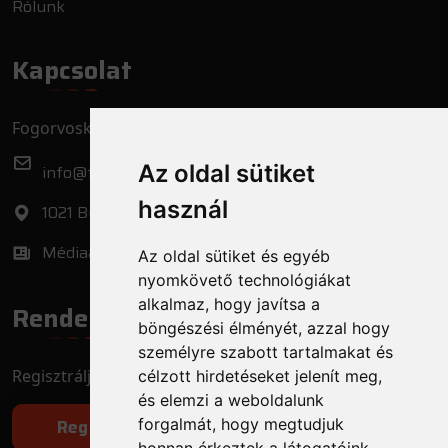
Rólunk
Kapcsolat
Fogorvoskereső.hu Zrt.
Az oldal sütiket
info@fogorvoskereso.hu
használ
1021 Budapest, Bécsi út 3-5.
Médiaajánlat
Az oldal sütiket és egyéb
nyomkövető technológiákat
alkalmaz, hogy javítsa a
Rendelő regisztráció
böngészési élményét, azzal hogy
személyre szabott tartalmakat és
Regisztrálja fogorvosi rendelőjét még ma!
célzott hirdetéseket jelenít meg,
és elemzi a weboldalunk
forgalmát, hogy megtudjuk
Regisztráció