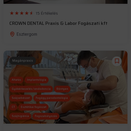
15 Értékelés
CROWN DENTAL Praxis & Labor Fogászati kft
Esztergom
Magánpraxis
Altatás
Implantológia
Gyökérkezelés / endodoncia
Röntgen
Szájsebészet
Fogágy parodontológia
CT
Esztétikai fogászat
Szájhigiénia
Fogszabályozás