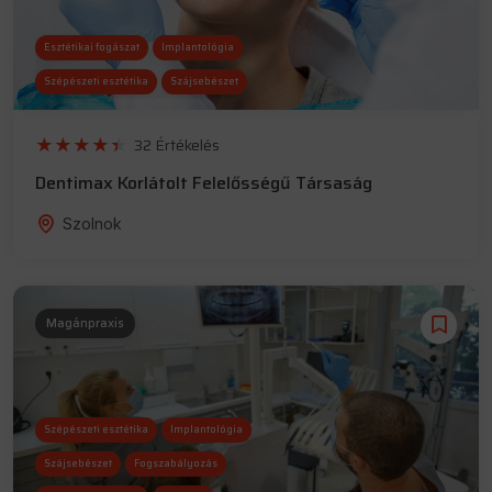
Esztétikai fogászat
Implantológia
Szépészeti esztétika
Szájsebészet
32 Értékelés
Dentimax Korlátolt Felelősségű Társaság
Szolnok
Magánpraxis
Szépészeti esztétika
Implantológia
Szájsebészet
Fogszabályozás