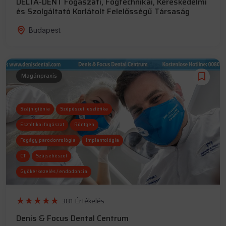
DELTA-DENT Fogászati, Fogtechnikai, Kereskedelmi
és Szolgáltató Korlátolt Felelősségű Társaság
Budapest
Magánpraxis
Szájhigiénia
Szépészeti esztétika
Esztétikai fogászat
Röntgen
Fogágy parodontológia
Implantológia
CT
Szájsebészet
Gyökérkezelés / endodoncia
381 Értékelés
Denis & Focus Dental Centrum