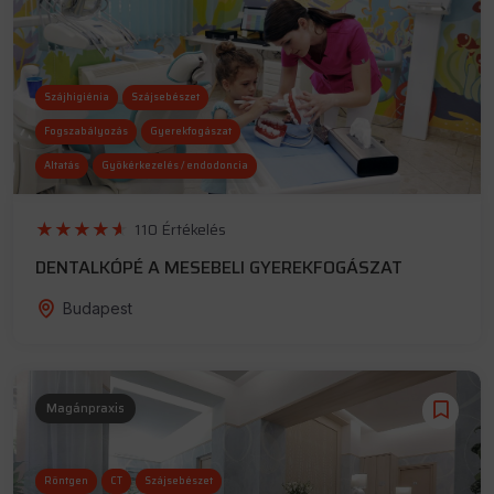
Szájhigiénia
Szájsebészet
Fogszabályozás
Gyerekfogászat
Altatás
Gyökérkezelés / endodoncia
110 Értékelés
DENTALKÓPÉ A MESEBELI GYEREKFOGÁSZAT
Budapest
Magánpraxis
Röntgen
CT
Szájsebészet