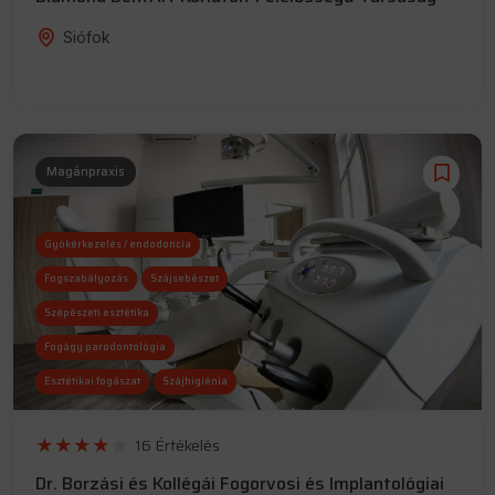
Siófok
Magánpraxis
Gyökérkezelés / endodoncia
Fogszabályozás
Szájsebészet
Szépészeti esztétika
Fogágy parodontológia
Esztétikai fogászat
Szájhigiénia
Gyerekfogászat
Implantológia
16 Értékelés
Röntgen
CT
Altatás
Dr. Borzási és Kollégái Fogorvosi és Implantológiai