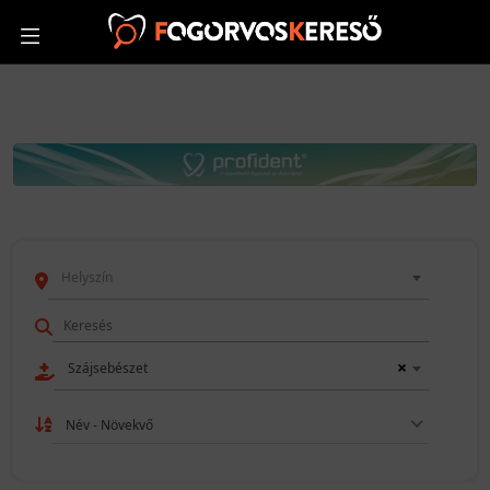
Helyszín
×
Szájsebészet
Név - Növekvő