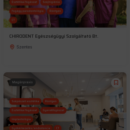
Esztétikai fogászat
Szájhigiénia
Fogágy parodontológia
Röntgen
CT
CHIRODENT Egészségügyi Szolgáltató Bt.
Szentes
Magánpraxis
Szépészeti esztétika
Röntgen
Esztétikai fogászat
Gyerekfogászat
Implantológia
Gyökérkezelés / endodoncia
CT