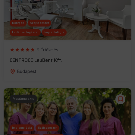
Röntgen
Szájsebészet
Esztétikai fogászat
Implantológia
9 Értékelés
CENTROCC LauDent Kft.
Budapest
Magánpraxis
Implantológia
Szájsebészet