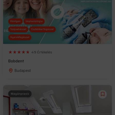
Röntgen
Implantológia
Szájsebészet
Esztétikai fogászat
Gyerekfogászat
49 Értékelés
Bobdent
Budapest
Magánpraxis