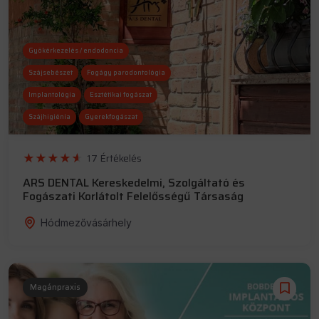
Gyökérkezelés / endodoncia
Szájsebészet
Fogágy parodontológia
Implantológia
Esztétikai fogászat
Szájhigiénia
Gyerekfogászat
17 Értékelés
ARS DENTAL Kereskedelmi, Szolgáltató és
Fogászati Korlátolt Felelősségű Társaság
Hódmezővásárhely
Magánpraxis