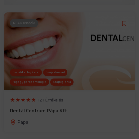
NEAK rendelő
Esztétikai fogászat
Szájsebészet
Fogágy parodontológia
Szájhigiénia
121 Értékelés
Dentál Centrum Pápa Kft
Pápa