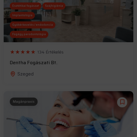
Esztétikai fogászat
Szájhigiénia
Implantológia
Gyökérkezelés / endodoncia
Fogágy parodontológia
134 Értékelés
Dentha Fogászati Bt.
Szeged
Magánpraxis