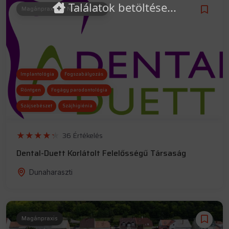
Találatok betöltése...
Magánpraxis és NEAK rendelő
Implantológia
Fogszabályozás
Röntgen
Fogágy parodontológia
Szájsebészet
Szájhigiénia
36 Értékelés
Dental-Duett Korlátolt Felelősségű Társaság
Dunaharaszti
Magánpraxis