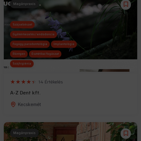
Magánpraxis
Szájsebészet
Gyökérkezelés / endodoncia
Fogágy parodontológia
Implantológia
Röntgen
Esztétikai fogászat
Szájhigiénia
14 Értékelés
A-Z Dent kft.
Kecskemét
Magánpraxis