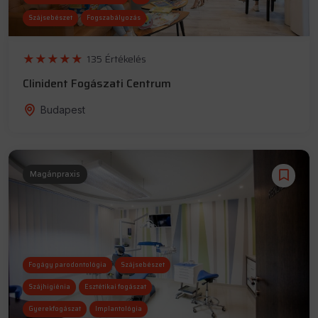
Szájsebészet
Fogszabályozás
Altatás
Fogágy parodontológia
135 Értékelés
Szájhigiénia
Clinident Fogászati Centrum
Budapest
Magánpraxis
Fogágy parodontológia
Szájsebészet
Szájhigiénia
Esztétikai fogászat
Gyerekfogászat
Implantológia