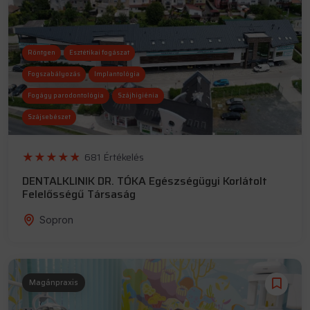
Röntgen
Esztétikai fogászat
Fogszabályozás
Implantológia
Fogágy parodontológia
Szájhigiénia
Szájsebészet
681 Értékelés
DENTALKLINIK DR. TÓKA Egészségügyi Korlátolt
Felelősségű Társaság
Sopron
Magánpraxis