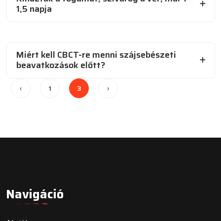
1,5 napja
Miért kell CBCT-re menni szájsebészeti
beavatkozások előtt?
‹
1
3
›
Navigáció