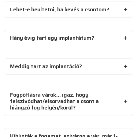
Lehet-e beültetni, ha kevés a csontom?
Hány évig tart egy implantátum?
Meddig tart az implantáció?
Fogpótlásra várok… igaz, hogy
felszívódhat/elsorvadhat a csont a
hiányzó fog helyén/körül?
Kihúzták a fogamat, szivárog a vér, már 1-