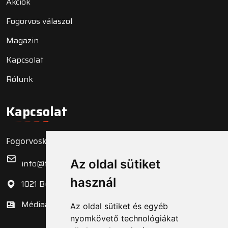
Akciók
Fogorvos válaszol
Magazin
Kapcsolat
Rólunk
Kapcsolat
Fogorvoskereső.hu Zrt.
Az oldal sütiket
info@fogorvoskereso.hu
használ
1021 Budapest, Bécsi út 3-5.
Médiaajánlat
Az oldal sütiket és egyéb
nyomkövető technológiákat